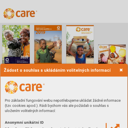
Zpráva o činnosti 2020
Zpráva o činnosti 2019
Zpráva o činnosti 2018
Výroční zpráva 2017
Žádost o souhlas s ukládáním volitelných informací
14. 6. 2021
25. 6. 2020
25. 6. 2019
1. 6. 2018
Pro základní fungování webu nepotřebujeme ukládat žádné informace
(tzv. cookies apod.). Rádi bychom vás ale požádali o souhlas s
uložením volitelných informací:
Anonymní unikátní ID
Výroční zpráva 2016
Výroční zpráva 2015
Výroční zpráva 2014
Výroční zpráva 2013