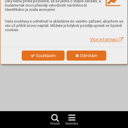
1. 6. 2017
1. 6. 2016
1. 6. 2015
19. 6. 2014
Díky němu příště poznáme, že se jedná o stejné zařízení, a
budeme tak moci přesněji vyhodnotit návštěvnost.
Identifikátor je zcela anonymní.
Vaše souhlasy a odmítnutí si ukládáme do vašeho zařízení, abychom se
vás už příště znovu neptali. Můžete je kdykoli později upravit ve Správě
cookies
Výroční zpráva 2012
Výroční zpráva 2011
Výroční zpráva 2010
Výroční zpráva 2009
19. 6. 2013
19. 6. 2012
19. 6. 2011
19. 6. 2010
Více informací
Souhlasím
Odmítám
Hledat
Nabídka