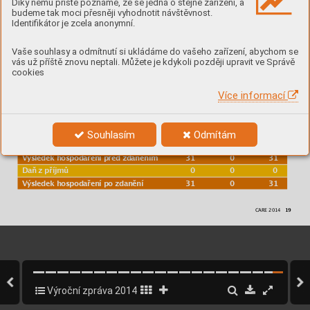
Díky němu příště poznáme, že se jedná o stejné zařízení, a



budeme tak moci přesněji vyhodnotit návštěvnost.





Identifikátor je zcela anonymní.















Vaše souhlasy a odmítnutí si ukládáme do vašeho zařízení, abychom se
vás už příště znovu neptali. Můžete je kdykoli později upravit ve Správě


cookies















Více informací


















Souhlasím
Odmítám



























CARE 2014   
Výroční zpráva 2014
19