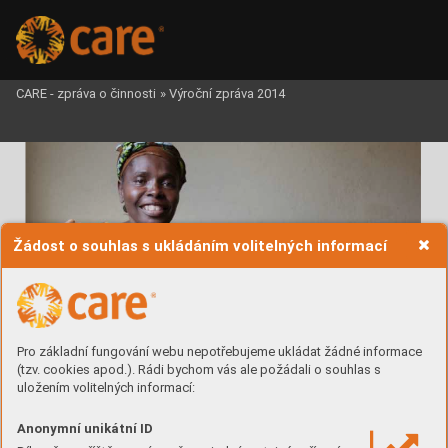
CARE - zpráva o činnosti
»
Výroční zpráva 2014
Žádost o souhlas s ukládáním volitelných informací
Pro základní fungování webu nepotřebujeme ukládat žádné informace







(tzv. cookies apod.). Rádi bychom vás ale požádali o souhlas s


uložením volitelných informací:















Anonymní unikátní ID









