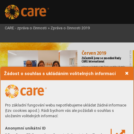
CARE - zpráva o činnosti
»
Zpráva o činnosti 2019



















Žádost o souhlas s ukládáním volitelných informací








































©

Pro základní fungování webu nepotřebujeme ukládat žádné informace



(tzv. cookies apod.). Rádi bychom vás ale požádali o souhlas s






uložením volitelných informací:












Anonymní unikátní ID




