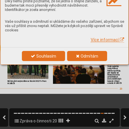
Díky němu příště poznáme, že se jedná o stejné zařízení, a






budeme tak moci přesněji vyhodnotit návštěvnost.








Identifikátor je zcela anonymní.



















©








Vaše souhlasy a odmítnutí si ukládáme do vašeho zařízení, abychom se
vás už příště znovu neptali. Můžete je kdykoli později upravit ve Správě
















cookies


























Více informací




















Souhlasím
Odmítám























©

©

23
Zpráva o činnosti 2019
23