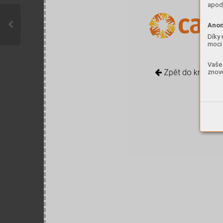
apod.
Anon
Díky 
moci 
Vaše 
Zpět do knihovn
znovu