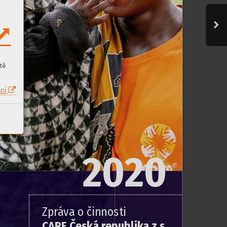
tě
ací
20
20
Z
pr
á
va o činnosti
CARE Č
esk
á r
epublik
a z.s.