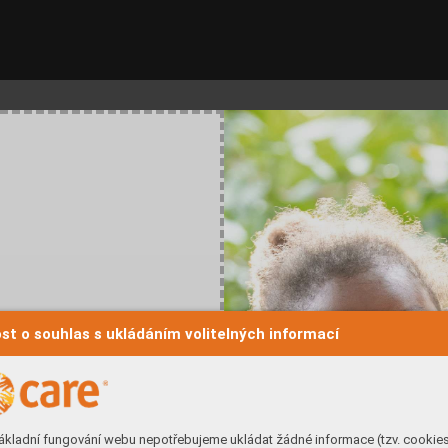
st o souhlas s ukládáním volitelných informací
ákladní fungování webu nepotřebujeme ukládat žádné informace (tzv. cookie