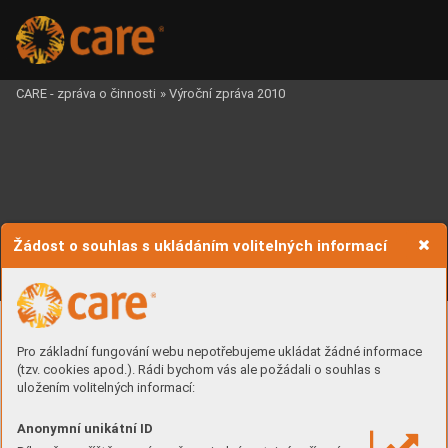
CARE - zpráva o činnosti
»
Výroční zpráva 2010
Žádost o souhlas s ukládáním volitelných informací
Pro základní fungování webu nepotřebujeme ukládat žádné informace
(tzv. cookies apod.). Rádi bychom vás ale požádali o souhlas s
uložením volitelných informací:






Anonymní unikátní ID