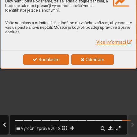
Díky němu příště poznáme, že se jedná o stejné zařízení, a
budeme tak moci přesněji vyhodnotit návštěvnost.
Identifikátor je zcela anonymní.
Vaše souhlasy a odmítnutí si ukládáme do vašeho zařízení, abychom se
vás už příště znovu neptali. Můžete je kdykoli později upravit ve Správě
cookies
Více informací
Souhlasím
Odmítám
Výroční zpráva 2012
12