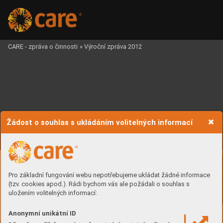
CARE - zpráva o činnosti
»
Výroční zpráva 2012
Žádost o souhlas s ukládáním volitelných informací
Pro základní fungování webu nepotřebujeme ukládat žádné informace
(tzv. cookies apod.). Rádi bychom vás ale požádali o souhlas s
uložením volitelných informací:
Anonymní unikátní ID