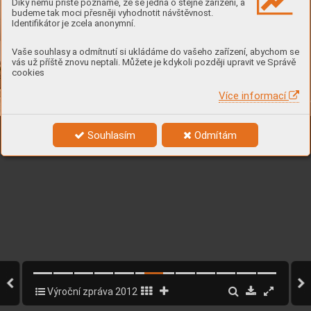
Díky němu příště poznáme, že se jedná o stejné zařízení, a
budeme tak moci přesněji vyhodnotit návštěvnost.
Identifikátor je zcela anonymní.
Vaše souhlasy a odmítnutí si ukládáme do vašeho zařízení, abychom se
vás už příště znovu neptali. Můžete je kdykoli později upravit ve Správě
cookies
Více informací
Souhlasím
Odmítám
Výroční zpráva 2012
6