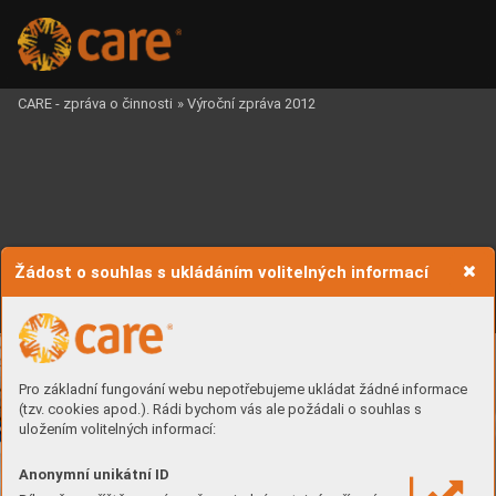
CARE - zpráva o činnosti
»
Výroční zpráva 2012
Žádost o souhlas s ukládáním volitelných informací
Pro základní fungování webu nepotřebujeme ukládat žádné informace
(tzv. cookies apod.). Rádi bychom vás ale požádali o souhlas s
uložením volitelných informací:
Anonymní unikátní ID