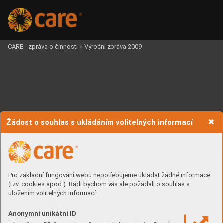
CARE - zpráva o činnosti
»
Výroční zpráva 2009
Žádost o souhlas s ukládáním volitelných informací














Pro základní fungování webu nepotřebujeme ukládat žádné informace







































(tzv. cookies apod.). Rádi bychom vás ale požádali o souhlas s





























































uložením volitelných informací:

























































































































Anonymní unikátní ID




















































