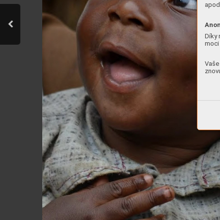
apod.
Anon
Díky 
moci 
Vaše 
znovu