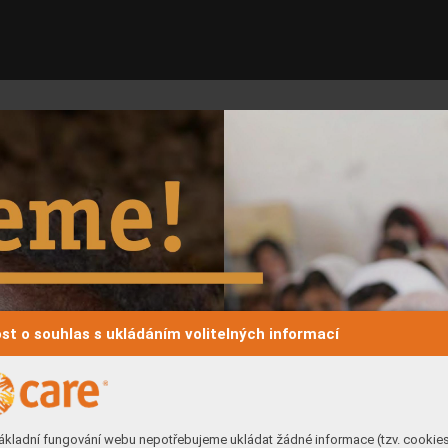
st o souhlas s ukládáním volitelných informací
ákladní fungování webu nepotřebujeme ukládat žádné informace (tzv. cookie