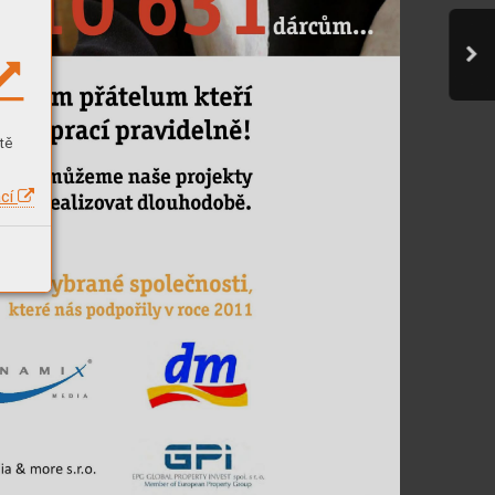
tě
ací