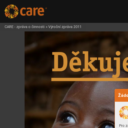
CARE - zpráva o činnosti
»
Výroční zpráva 2011
Žádo
Pro z