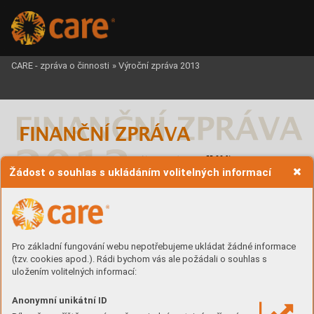
CARE - zpráva o činnosti
»
Výroční zpráva 2013








Žádost o souhlas s ukládáním volitelných informací







Pro základní fungování webu nepotřebujeme ukládat žádné informace

(tzv. cookies apod.). Rádi bychom vás ale požádali o souhlas s












uložením volitelných informací:








Anonymní unikátní ID







