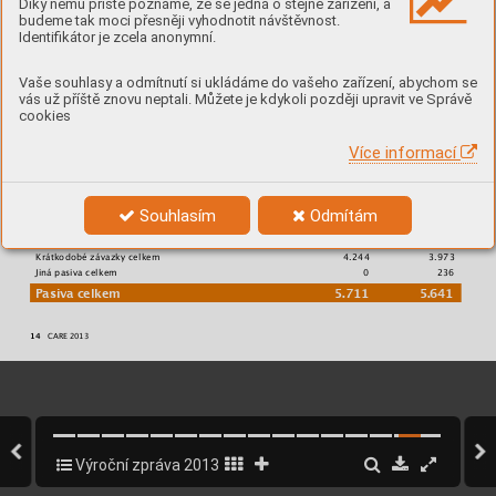
Díky němu příště poznáme, že se jedná o stejné zařízení, a



budeme tak moci přesněji vyhodnotit návštěvnost.




Identifikátor je zcela anonymní.












Vaše souhlasy a odmítnutí si ukládáme do vašeho zařízení, abychom se




vás už příště znovu neptali. Můžete je kdykoli později upravit ve Správě
cookies
PASIVA
Více informací






































Souhlasím
Odmítám

































14   
CARE 2013    
Výroční zpráva 2013
14