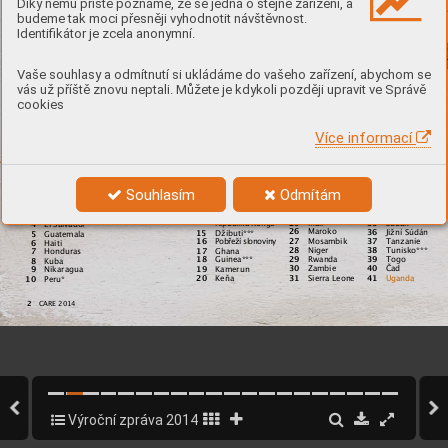
Díky němu příště poznáme, že se jedná o stejné zařízení, a







budeme tak moci přesněji vyhodnotit návštěvnost.








Identifikátor je zcela anonymní.





















Vaše souhlasy a odmítnutí si ukládáme do vašeho zařízení, abychom se











vás už příště znovu neptali. Můžete je kdykoli později upravit ve Správě










cookies








Více informací





















Afrika
Afrika

a Karibik









Zimbabwe
Etiopie
Souhlasím
Odmítám







Libérie

Benin










Jihoafrická 

Burundi







Malawi
 republika

Demokratická






Mali
Súdán

republika Kongo










Maroko

Guatemala










Tanzanie

Haiti









Niger

Ghana









Rwanda
Togo

Kuba








Zambie

Kamerun
Nikaragua










Uganda




Sierra Leone



CARE 2014    
Výroční zpráva 2014
2