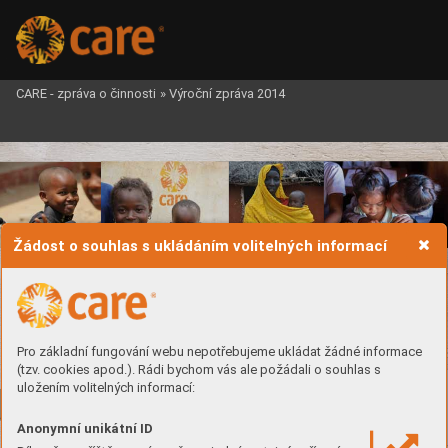
CARE - zpráva o činnosti
»
Výroční zpráva 2014
Žádost o souhlas s ukládáním volitelných informací



Pro základní fungování webu nepotřebujeme ukládat žádné informace
(tzv. cookies apod.). Rádi bychom vás ale požádali o souhlas s
uložením volitelných informací:


Anonymní unikátní ID





