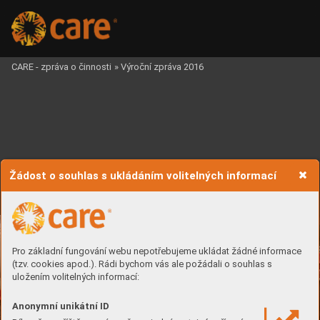
CARE - zpráva o činnosti
»
Výroční zpráva 2016
Žádost o souhlas s ukládáním volitelných informací
C
ARE Česká republika
V
ýr
oční zpr
áv
a 2016
 | 
Pro základní fungování webu nepotřebujeme ukládat žádné informace
(tzv. cookies apod.). Rádi bychom vás ale požádali o souhlas s
ýroční zpráva 2016
V
uložením volitelných informací:
Anonymní unikátní ID