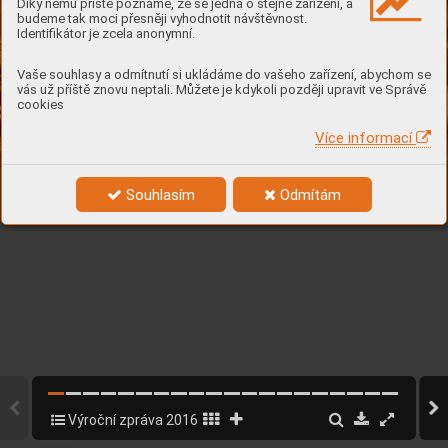
Díky němu příště poznáme, že se jedná o stejné zařízení, a
budeme tak moci přesněji vyhodnotit návštěvnost.
Identifikátor je zcela anonymní.
Vaše souhlasy a odmítnutí si ukládáme do vašeho zařízení, abychom se
vás už příště znovu neptali. Můžete je kdykoli později upravit ve Správě
cookies
Více informací
1
Souhlasím
Odmítám
Výroční zpráva 2016
1