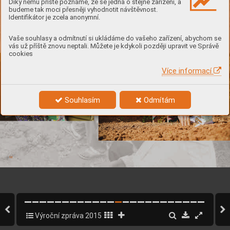
Díky němu příště poznáme, že se jedná o stejné zařízení, a
budeme tak moci přesněji vyhodnotit návštěvnost.
Identifikátor je zcela anonymní.
Vaše souhlasy a odmítnutí si ukládáme do vašeho zařízení, abychom se
vás už příště znovu neptali. Můžete je kdykoli později upravit ve Správě
cookies
Více informací
Souhlasím
Odmítám
12
12
12
Výroční zpráva 2015
12