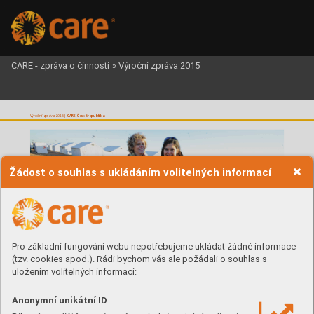
CARE - zpráva o činnosti
»
Výroční zpráva 2015
C
ARE Česká republika
Výroční zpráv
a 2015 | 
Žádost o souhlas s ukládáním volitelných informací
Pro základní fungování webu nepotřebujeme ukládat žádné informace
(tzv. cookies apod.). Rádi bychom vás ale požádali o souhlas s
uložením volitelných informací:
Andrea Barschdor
f-Hag
erová (vpravo) vuprchlickém táboře Azraq
H
umanitár
ní pomoc je vdnešním světě 
Anonymní unikátní ID
stále potřebnější