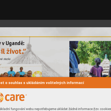
y vUgandě: 
il život
.
“
ná stezka
st o souhlas s ukládáním volitelných informací
ákladní fungování webu nepotřebujeme ukládat žádné informace (tzv. cookie