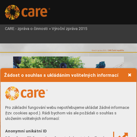
CARE - zpráva o činnosti
»
Výroční zpráva 2015
C
C
ARE Česká republika
ARE Česká republika
V
ýr
oční zpr
áv
a 2015 | 
V
ýr
oční zpr
áv
a 2015 | 
Žádost o souhlas s ukládáním volitelných informací
Pro základní fungování webu nepotřebujeme ukládat žádné informace
(tzv. cookies apod.). Rádi bychom vás ale požádali o souhlas s
uložením volitelných informací:
Anonymní unikátní ID
Diváci osv
ětového div
adelního představení
V
álka vJižním Súdánu