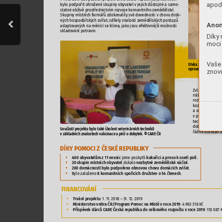
apod.



-







-



Anon




Díky 
moci 
Vaše 






znovu
























©





























































