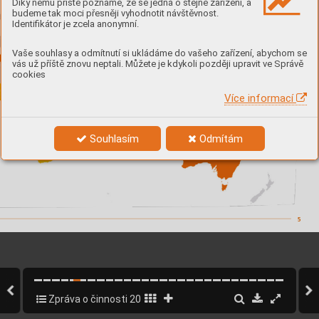
Díky němu příště poznáme, že se jedná o stejné zařízení, a

budeme tak moci přesněji vyhodnotit návštěvnost.


Identifikátor je zcela anonymní.








31
8





13




Vaše souhlasy a odmítnutí si ukládáme do vašeho zařízení, abychom se

1






vás už příště znovu neptali. Můžete je kdykoli později upravit ve Správě

18

cookies

















Více informací


83





33


11

88







Souhlasím
Odmítám




3
38

Zpráva o činnosti 2019
5