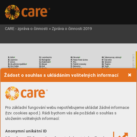
CARE - zpráva o činnosti
»
Zpráva o činnosti 2019


Itálie
¥






¥



¥

Japonsko

Madag
askar









Makedonie
¥









¥












Mali




To
g
o
¥

Jordánsk
o

Mar
oko



¥

T
onga
¥





¥












¥

Ug
anda
Žádost o souhlas s ukládáním volitelných informací






¥














¥


¥


















¥












¥


























¥







Pro základní fungování webu nepotřebujeme ukládat žádné informace
(tzv. cookies apod.). Rádi bychom vás ale požádali o souhlas s
uložením volitelných informací:
Anonymní unikátní ID
