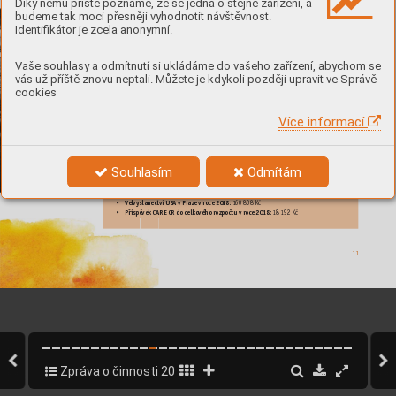
Díky němu příště poznáme, že se jedná o stejné zařízení, a
pomoci C
ARE
budeme tak moci přesněji vyhodnotit návštěvnost.
Identifikátor je zcela anonymní.
Vaše souhlasy a odmítnutí si ukládáme do vašeho zařízení, abychom se
vás už příště znovu neptali. Můžete je kdykoli později upravit ve Správě
cookies
Více informací
C.A
.R.E. v roce 1
945: 
Cooperative for American R
emittances to Europe
C.A
.R.E. dnes:
Cooper
ative for Assistance and Relief Ev
er
ywhere
Souhlasím
Odmítám
FINANCOV
ÁNÍ
Velvyslanectví USA v Praze v r
oce 201
8: 
• 
1
60 808 Kč
Př
íspěv
ek C
ARE ČR do celkového rozpočtu v r
oce 201
8:
• 
 18 1
92 Kč 
11
Zpráva o činnosti 2018
11